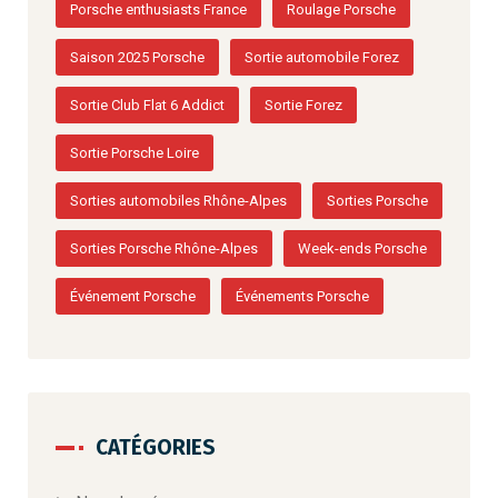
Porsche enthusiasts France
Roulage Porsche
Saison 2025 Porsche
Sortie automobile Forez
Sortie Club Flat 6 Addict
Sortie Forez
Sortie Porsche Loire
Sorties automobiles Rhône-Alpes
Sorties Porsche
Sorties Porsche Rhône-Alpes
Week-ends Porsche
Événement Porsche
Événements Porsche
CATÉGORIES