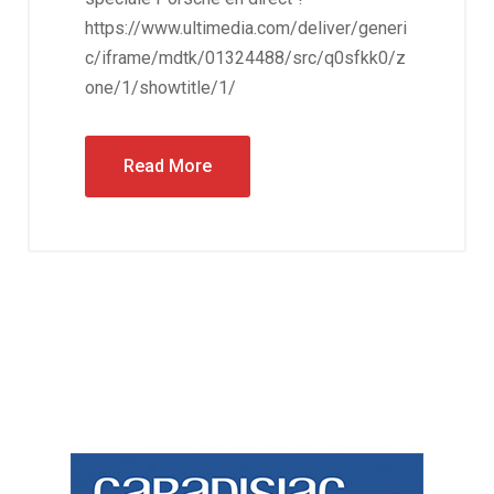
https://www.ultimedia.com/deliver/generi
c/iframe/mdtk/01324488/src/q0sfkk0/z
one/1/showtitle/1/
Read More