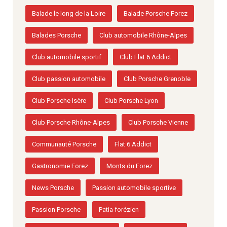
Balade le long de la Loire
Balade Porsche Forez
Balades Porsche
Club automobile Rhône-Alpes
Club automobile sportif
Club Flat 6 Addict
Club passion automobile
Club Porsche Grenoble
Club Porsche Isère
Club Porsche Lyon
Club Porsche Rhône-Alpes
Club Porsche Vienne
Communauté Porsche
Flat 6 Addict
Gastronomie Forez
Monts du Forez
News Porsche
Passion automobile sportive
Passion Porsche
Patia forézien