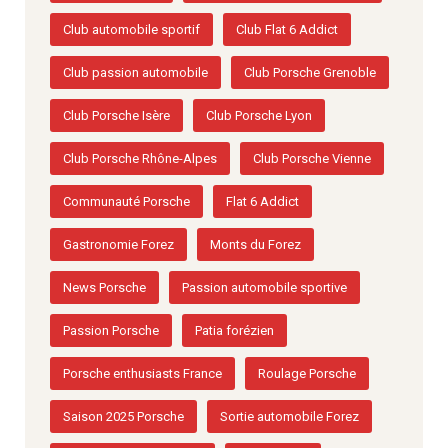
Club automobile sportif
Club Flat 6 Addict
Club passion automobile
Club Porsche Grenoble
Club Porsche Isère
Club Porsche Lyon
Club Porsche Rhône-Alpes
Club Porsche Vienne
Communauté Porsche
Flat 6 Addict
Gastronomie Forez
Monts du Forez
News Porsche
Passion automobile sportive
Passion Porsche
Patia forézien
Porsche enthusiasts France
Roulage Porsche
Saison 2025 Porsche
Sortie automobile Forez