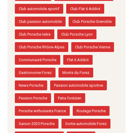
Club automobile sportif
Club Flat 6 Addict
Club passion automobile
Club Porsche Grenoble
Club Porsche Isère
Club Porsche Lyon
Club Porsche Rhône-Alpes
Club Porsche Vienne
Communauté Porsche
Flat 6 Addict
Gastronomie Forez
Monts du Forez
News Porsche
Passion automobile sportive
Passion Porsche
Patia forézien
Porsche enthusiasts France
Roulage Porsche
Saison 2025 Porsche
Sortie automobile Forez