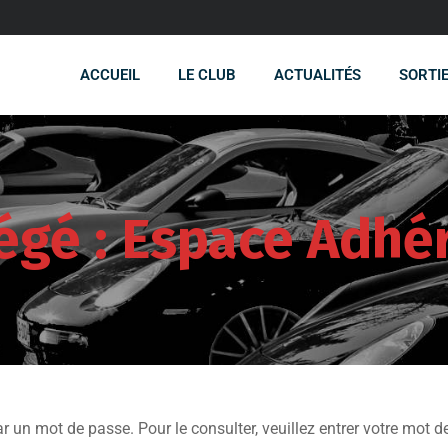
ACCUEIL
LE CLUB
ACTUALITÉS
SORTI
égé : Espace Adhé
r un mot de passe. Pour le consulter, veuillez entrer votre mot d