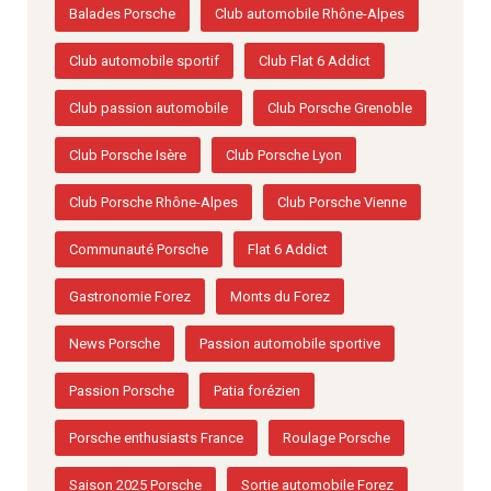
Balades Porsche
Club automobile Rhône-Alpes
Club automobile sportif
Club Flat 6 Addict
Club passion automobile
Club Porsche Grenoble
Club Porsche Isère
Club Porsche Lyon
Club Porsche Rhône-Alpes
Club Porsche Vienne
Communauté Porsche
Flat 6 Addict
Gastronomie Forez
Monts du Forez
News Porsche
Passion automobile sportive
Passion Porsche
Patia forézien
Porsche enthusiasts France
Roulage Porsche
Saison 2025 Porsche
Sortie automobile Forez