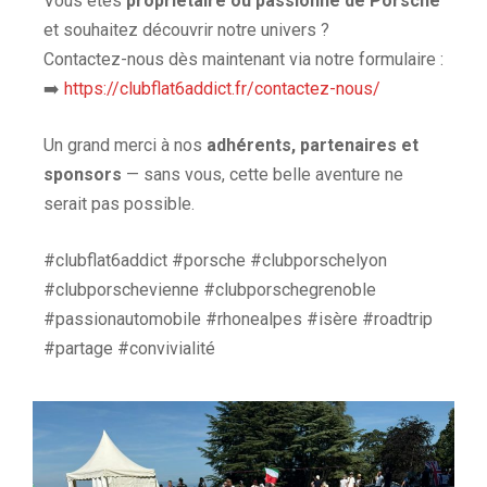
Vous êtes
propriétaire ou passionné de Porsche
et souhaitez découvrir notre univers ?
Contactez-nous dès maintenant via notre formulaire :
➡️
https://clubflat6addict.fr/contactez-nous/
Un grand merci à nos
adhérents, partenaires et
sponsors
— sans vous, cette belle aventure ne
serait pas possible.
#clubflat6addict #porsche #clubporschelyon
#clubporschevienne #clubporschegrenoble
#passionautomobile #rhonealpes #isère #roadtrip
#partage #convivialité