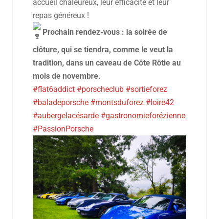
accueil chaleureux, leur efficacité et leur
repas généreux !
Prochain rendez-vous : la soirée de
clôture, qui se tiendra, comme le veut la
tradition, dans un caveau de Côte Rôtie au
mois de novembre.
#flat6addict
#porscheclub
#sortieforez
#baladeporsche
#montsduforez
#loire42
#aubergelacésarde
#gastronomieforézienne
#PassionPorsche