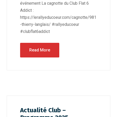
événement La cagnotte du Club Flat 6
Addict :
https://lerallyeducoeur.com/cagnotte/981
-thierry-langlais/ #rallyeducoeur
#clubflat6addict
Read More
Actualité Club –