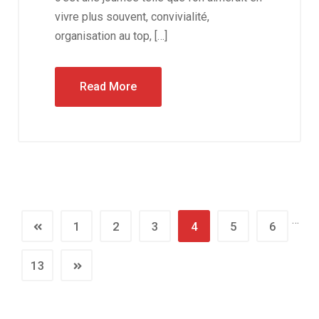
vivre plus souvent, convivialité,
organisation au top, […]
Read More
…
1
2
3
4
5
6
13