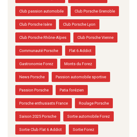
Club passion automobile
Club Porsche Grenoble
Club Porsche Isère
Club Porsche Lyon
Club Porsche Rhône-Alpes
Club Porsche Vienne
Communauté Porsche
Flat 6 Addict
Gastronomie Forez
Monts du Forez
News Porsche
Passion automobile sportive
Passion Porsche
Patia forézien
Porsche enthusiasts France
Roulage Porsche
Saison 2025 Porsche
Sortie automobile Forez
Sortie Club Flat 6 Addict
Sortie Forez