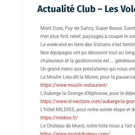
Actualité Club – Les Vo
Mont Dore, Puy de Sancy, Super Besse, Saint
n’en plus finir, relief, paysages à couper le 
Le week-end en terre des Volcans s’est term
Nos équipages ont pu découvrir tout au long d
chaleureux et la gastronomie est … généreus
Un grand merci aux prestataires qui nous ont 
Le Moulin Lieu-dit la Mures, pour la pause-
https://www.moulin.restaurant/
L’Auberge la Grange d’Alphonse, pour le déje
https://www.st-nectaire.com/auberge-la-gra
L’hôtel MILDISS, pour notre soirée étape e
https://mildiss.fr/
Le Château de Murol, notre hôte nous a fait
https://www.murolchateau.com/