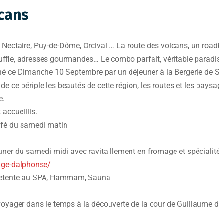
lcans
 Nectaire, Puy-de-Dôme, Orcival … La route des volcans, un roa
souffle, adresses gourmandes… Le combo parfait, véritable paradis 
iné ce Dimanche 10 Septembre par un déjeuner à la Bergerie de 
e ce périple les beautés de cette région, les routes et les paysa
e.
accueillis.
café du samedi matin
uner du samedi midi avec ravitaillement en fromage et spécialit
nge-dalphonse/
t détente au SPA, Hammam, Sauna
 voyager dans le temps à la découverte de la cour de Guillaume 